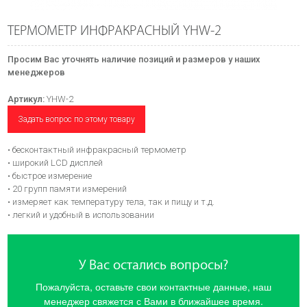
ТЕРМОМЕТР ИНФРАКРАСНЫЙ YHW-2
Просим Вас уточнять наличие позиций и размеров у наших
менеджеров
Артикул:
YHW-2
Задать вопрос по этому товару
• бесконтактный инфракрасный термометр
• широкий LCD дисплей
• быстрое измерение
• 20 групп памяти измерений
• измеряет как температуру тела, так и пищу и т.д.
• легкий и удобный в использовании
У Вас остались вопросы?
Пожалуйста, оставьте свои контактные данные, наш
менеджер свяжется с Вами в ближайшее время.