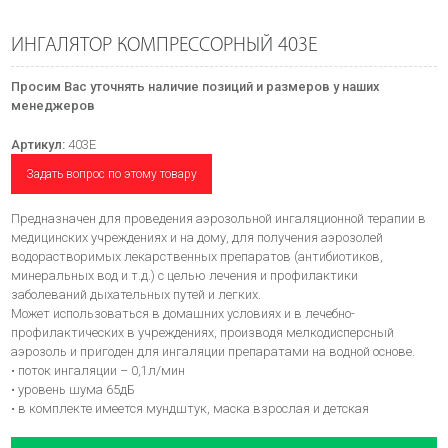
ИНГАЛЯТОР КОМПРЕССОРНЫЙ 403E
Просим Вас уточнять наличие позиций и размеров у наших
менеджеров
Артикул:
403E
Задать вопрос по этому товару
Предназначен для проведения аэрозольной ингаляционной терапии в
медицинских учреждениях и на дому, для получения аэрозолей
водорастворимых лекарственных препаратов (антибиотиков,
минеральных вод и т.д.) с целью лечения и профилактики
заболеваний дыхательных путей и легких.
Может использоваться в домашних условиях и в лечебно-
профилактических в учреждениях, производя мелкодисперсный
аэрозоль и пригоден для ингаляции препаратами на водной основе.
• поток ингаляции – 0,1л/мин
• уровень шума 65дБ
• в комплекте имеется мундштук, маска взрослая и детская