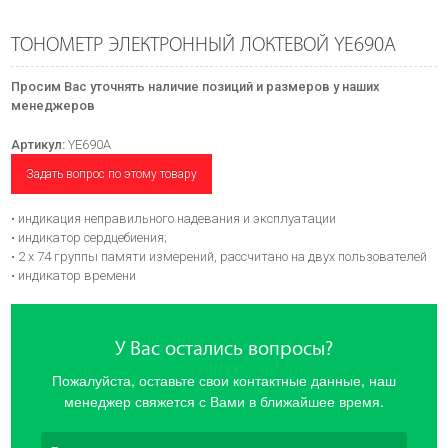
ТОНОМЕТР ЭЛЕКТРОННЫЙ ЛОКТЕВОЙ YE690A
Просим Вас уточнять наличие позиций и размеров у наших
менеджеров
Артикул:
YE690A
Задать вопрос по этому товару
• индикация неправильного надевания и эксплуатации
• индикатор сердцебиения;
• 2 х 74 группы памяти измерений, рассчитано на двух пользователей
• индикатор времени
У Вас остались вопросы?
Пожалуйста, оставьте свои контактные данные, наш
менеджер свяжется с Вами в ближайшее время.