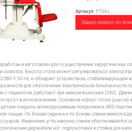
Артикул:
PT04-L
Задать вопрос по это
зработан и изготовлен для осуществления хирургических оп
и осмотра. Высота стола может регулироваться электропр
0/380 V 50 Hz, и обладает устройством, стабилизирующем и
рожности для обеспечения электрической безопасности пац
е с пациентом, работают при низком вольтаже (24V). Движ
ол прост в использовании. Основной корпус стола (шасси) 
детали покрыты антикоррозийным покрытием и ABS пластиком
ной секции. По бокам сиденья и по бокам спинки имеются 
ессуаров. Изменение угла наклона спинки обеспечивается 
ологические держатели ног, подлокотники и стойка для кап