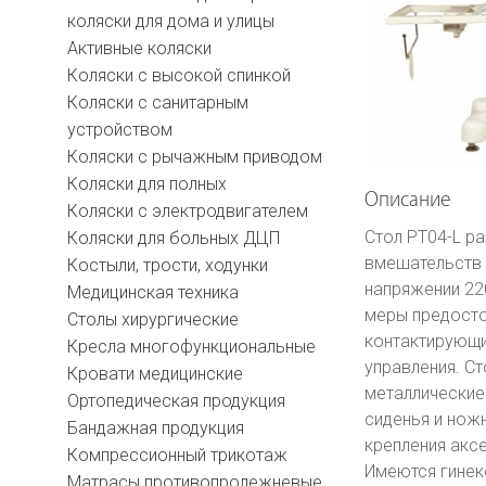
коляски для дома и улицы
Активные коляски
Коляски с высокой спинкой
Коляски с санитарным
устройством
Коляски с рычажным приводом
Коляски для полных
Описание
Коляски с электродвигателем
Стол PT04-L ра
Коляски для больных ДЦП
вмешательств 
Костыли, трости, ходунки
напряжении 22
Медицинская техника
меры предосто
Столы хирургические
контактирующи
Кресла многофункциональные
управления. Ст
Кровати медицинские
металлические 
Ортопедическая продукция
сиденья и нож
Бандажная продукция
крепления акс
Компрессионный трикотаж
Имеются гинек
Матрасы противопролежневые