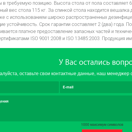
 в требуемую позицию. Высота стола от пола составляет 6
ный вес стола 115 кг. За спинкой стола находится вешалка
тке с использованием широко распространенных дезинфици
 устойчивость. Срок гарантии составляет 2 (два) года. По
чивается платное предоставление запасных частей и технич
ртификатами ISO 9001:2008 и ISO 13485:2003. Продукция им
У Вас остались вопр
луйста, оставьте свои контактные данные, наш менеджер 
E-mail
щения
1000
максимум символов