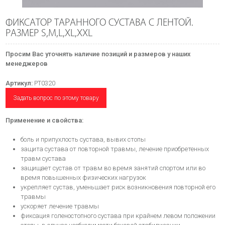
ФИКСАТОР ТАРАННОГО СУСТАВА С ЛЕНТОЙ.
РАЗМЕР S,M,L,XL,XXL
Просим Вас уточнять наличие позиций и размеров у наших
менеджеров
Артикул:
PT0320
Задать вопрос по этому товару
Применение и свойства:
боль и припухлость сустава, вывих стопы
защита сустава от повторной травмы, лечение приобретенных
травм сустава
защищает сустав от травм во время занятий спортом или во
время повышенных физических нагрузок
укрепляет сустав, уменьшает риск возникновения повторной его
травмы
ускоряет лечение травмы
фиксация голеностопного сустава при крайнем левом положении